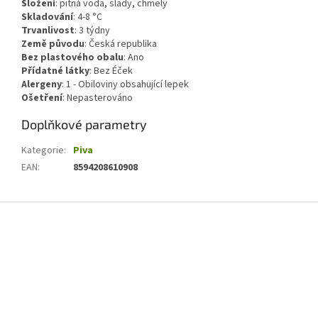
Složení
:
pitná voda, slady, chmely
Skladování
:
4-8 °C
Trvanlivost
:
3 týdny
Země původu
:
Česká republika
Bez plastového obalu
:
Ano
Přídatné látky
:
Bez Éček
Alergeny
:
1 - Obiloviny obsahující lepek
Ošetření
:
Nepasterováno
Doplňkové parametry
Kategorie
:
Piva
EAN
:
8594208610908
Z
á
p
a
t
í