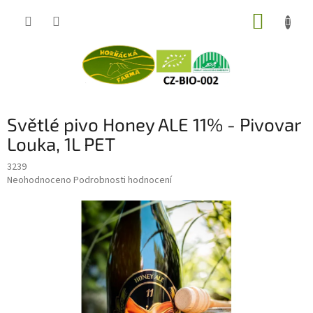
Přejít
NÁKUP
na
obsah
KOŠÍK
Světlé pivo Honey ALE 11% - Pivovar
Louka, 1L PET
3239
Průměrné
Neohodnoceno
Podrobnosti hodnocení
hodnocení
produktu
je
0,0
z
5
hvězdiček.