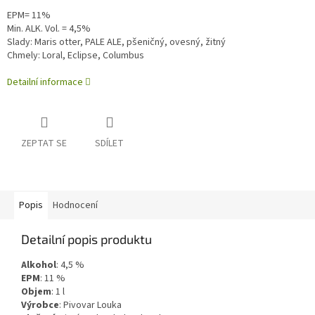
EPM= 11%
Min. ALK. Vol. = 4,5%
Slady: Maris otter, PALE ALE, pšeničný, ovesný, žitný
Chmely: Loral, Eclipse, Columbus
Detailní informace
ZEPTAT SE
SDÍLET
Popis
Hodnocení
Detailní popis produktu
Alkohol
:
4,5
%
EPM
: 11 %
Objem
:
1
l
Výrobce
:
Pivovar Louka