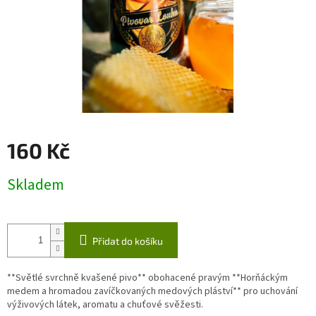
160 Kč
Měrná
Skladem
cena:
Přidat do košíku
**Světlé svrchně kvašené pivo** obohacené pravým **Horňáckým
medem a hromadou zavíčkovaných medových pláství** pro uchování
výživových látek, aromatu a chuťové svěžesti.