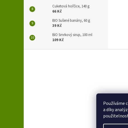
Cuketová hořčice, 140 g
66 Kč
BIO Sušené banány, 60 g
39 Kč
BIO Smrkový sirup, 100 ml
109 Kč
Z
á
p
a
t
í
Používáme c
a díky analý
použitelnos