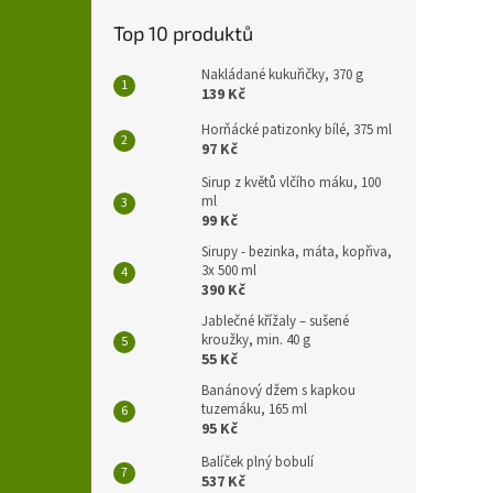
Top 10 produktů
Nakládané kukuřičky, 370 g
139 Kč
Horňácké patizonky bílé, 375 ml
97 Kč
Sirup z květů vlčího máku, 100
ml
99 Kč
Sirupy - bezinka, máta, kopřiva,
3x 500 ml
390 Kč
Jablečné křížaly – sušené
kroužky, min. 40 g
55 Kč
Banánový džem s kapkou
tuzemáku, 165 ml
95 Kč
Balíček plný bobulí
537 Kč