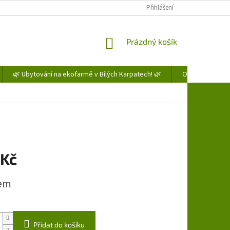
Přihlášení
NÁKUPNÍ
Prázdný košík
KOŠÍK
🌿 Ubytování na ekofarmě v Bílých Karpatech! 🌿
Obchodní podm
 Kč
em
Přidat do košíku