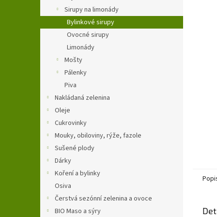
n
Sirupy na limonády
e
Bylinkové sirupy
l
Ovocné sirupy
Limonády
Mošty
Pálenky
Piva
Nakládaná zelenina
Oleje
Cukrovinky
Mouky, obiloviny, rýže, fazole
Sušené plody
Dárky
Koření a bylinky
Popi
Osiva
Čerstvá sezónní zelenina a ovoce
Det
BIO Maso a sýry