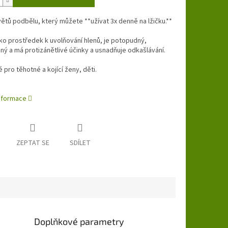
větů podbělu, který můžete **užívat 3x denně na lžičku.**
ko prostředek k uvolňování hlenů, je potopudný,
 a má protizánětlivé účinky a usnadňuje odkašlávání.
pro těhotné a kojící ženy, děti.
informace
ZEPTAT SE
SDÍLET
Doplňkové parametry