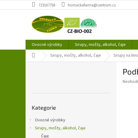
Přejít
723167756
hornackafarma@centrum.cz
na
obsah
Ovocné výrobky
Sirupy, mošty, alkohol, čaje
Domů
Sirupy, mošty, alkohol, čaje
Sirupy na li
P
Podb
o
s
Průměr
Neohod
t
hodnoce
r
produkt
a
je
Přeskočit
0,0
n
Kategorie
kategorie
z
n
5
í
Ovocné výrobky
hvězdič
p
Sirupy, mošty, alkohol, čaje
a
Čaje