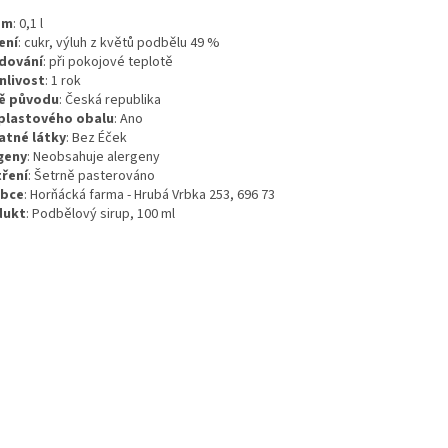
em
:
0,1
l
ení
:
cukr, výluh z květů podbělu 49 %
dování
:
při pokojové teplotě
nlivost
:
1 rok
ě původu
:
Česká republika
plastového obalu
:
Ano
atné látky
:
Bez Éček
geny
:
Neobsahuje alergeny
ření
:
Šetrně pasterováno
obce
: Horňácká farma - Hrubá Vrbka 253, 696 73
dukt
: Podbělový sirup, 100 ml