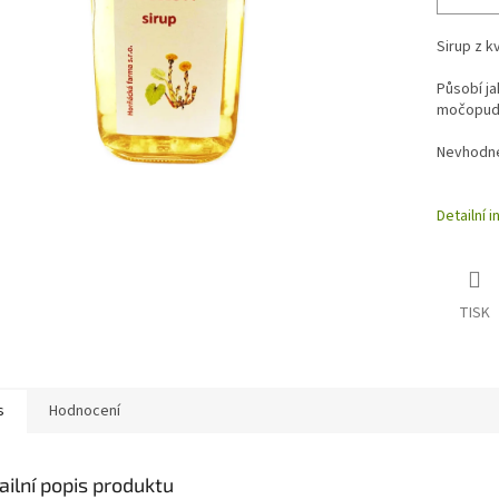
Sirup z k
Působí ja
močopudný
Nevhodné 
Detailní 
TISK
s
Hodnocení
ailní popis produktu