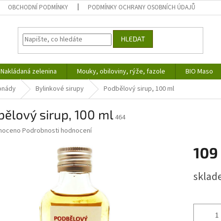
OBCHODNÍ PODMÍNKY
PODMÍNKY OCHRANY OSOBNÍCH ÚDAJŮ
HLEDAT
Nakládaná zelenina
Mouky, obiloviny, rýže, fazole
BIO Maso
monády
Bylinkové sirupy
Podbělový sirup, 100 ml
ělový sirup, 100 ml
464
né
noceno
Podrobnosti hodnocení
ní
109
u
Měrná
sklad
cena:
ek.