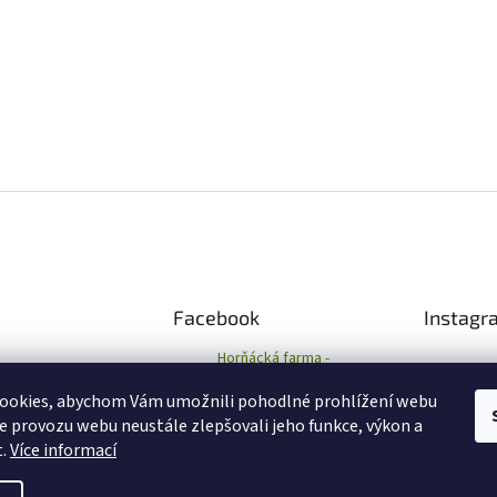
Facebook
Instagr
Horňácká farma -
Eshop
ookies, abychom Vám umožnili pohodlné prohlížení webu
ze provozu webu neustále zlepšovali jeho funkce, výkon a
Sled
t.
Více informací