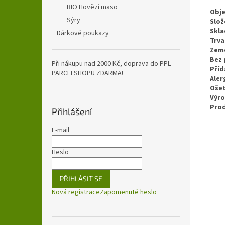
BIO Hovězí maso
Obj
Sýry
Slož
Skla
Dárkové poukazy
Trva
Zem
Bez 
Při nákupu nad 2000 Kč, doprava do PPL
Příd
PARCELSHOPU ZDARMA!
Aler
Ošet
Výr
Pro
Přihlášení
E-mail
Heslo
PŘIHLÁSIT SE
Nová registrace
Zapomenuté heslo