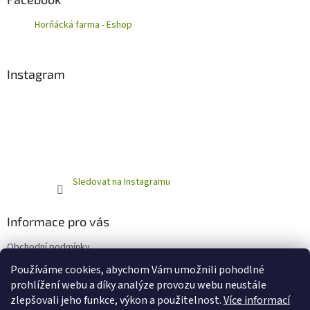
Horňácká farma - Eshop
Instagram
Sledovat na Instagramu
Informace pro vás
Obchodní podmínky
Podmínky ochrany osobních údajů
Používáme cookies, abychom Vám umožnili pohodlné
prohlížení webu a díky analýze provozu webu neustále
zlepšovali jeho funkce, výkon a použitelnost.
Více informací