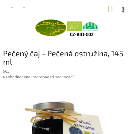
Přejít
NÁKUP
na
obsah
KOŠÍK
Pečený čaj - Pečená ostružina, 145
ml
561
Průměrné
Neohodnoceno
Podrobnosti hodnocení
hodnocení
produktu
je
0,0
z
5
hvězdiček.