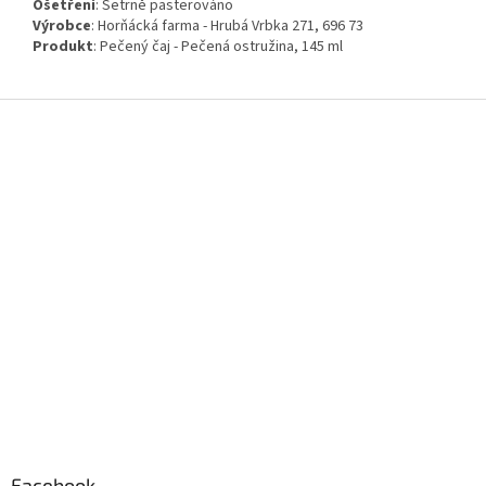
Ošetření
:
Šetrně pasterováno
Výrobce
: Horňácká farma - Hrubá Vrbka 271, 696 73
Produkt
: Pečený čaj - Pečená ostružina, 145 ml
Z
á
p
a
t
í
Facebook