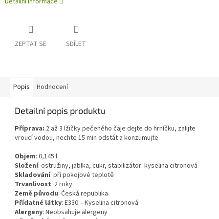
Detailní informace
ZEPTAT SE
SDÍLET
Popis
Hodnocení
Detailní popis produktu
Příprava:
2 až 3 lžičky pečeného čaje dejte do hrníčku, zalijte
vroucí vodou, nechte 15 min odstát a konzumujte.
Objem
:
0,145
l
Složení
:
ostružiny, jablka, cukr, stabilizátor: kyselina citronová
Skladování
:
při pokojové teplotě
Trvanlivost
:
2 roky
Země původu
:
Česká republika
Přídatné látky
:
E330 – Kyselina citronová
Alergeny
:
Neobsahuje alergeny