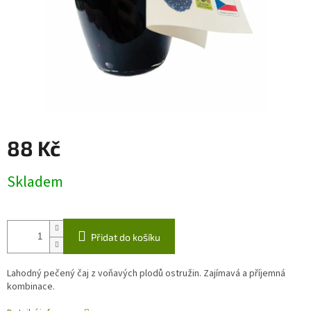
88 Kč
Měrná
Skladem
cena:
Přidat do košíku
Lahodný pečený čaj z voňavých plodů ostružin.
Zajímavá a příjemná
kombinace.