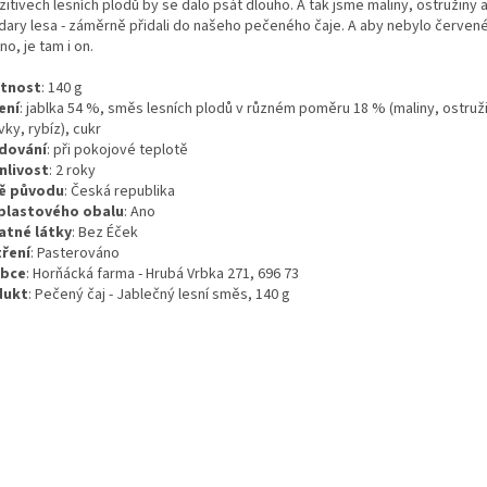
itivech lesních plodů by se dalo psát dlouho. A tak jsme maliny, ostružiny 
 dary lesa - záměrně přidali do našeho pečeného čaje. A aby nebylo červen
o, je tam i on.
tnost
:
140
g
ení
:
jablka 54 %, směs lesních plodů v různém poměru 18 % (maliny, ostruž
ky, rybíz), cukr
dování
:
při pokojové teplotě
nlivost
:
2 roky
ě původu
:
Česká republika
plastového obalu
:
Ano
atné látky
:
Bez Éček
ření
:
Pasterováno
obce
: Horňácká farma - Hrubá Vrbka 271, 696 73
dukt
: Pečený čaj - Jablečný lesní směs, 140 g