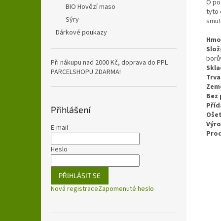
O poz
BIO Hovězí maso
tyto
Sýry
smutn
Dárkové poukazy
Hmo
Slož
borův
Při nákupu nad 2000 Kč, doprava do PPL
Skla
PARCELSHOPU ZDARMA!
Trva
Zem
Bez 
Příd
Přihlášení
Ošet
Výr
E-mail
Pro
Heslo
PŘIHLÁSIT SE
Nová registrace
Zapomenuté heslo