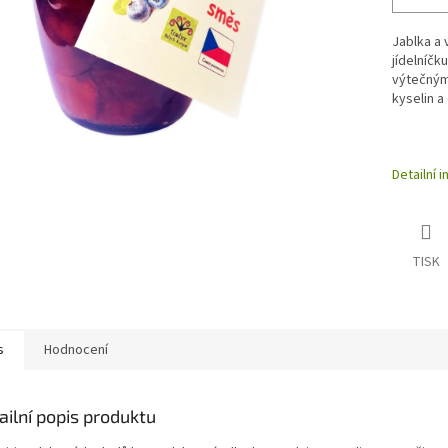
Jablka a 
jídelníčk
výtečným 
kyselin a 
Detailní 
TISK
s
Hodnocení
ailní popis produktu