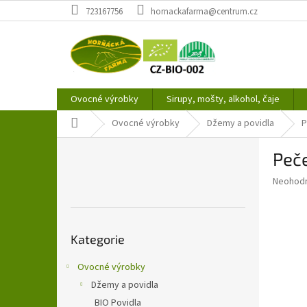
Přejít
723167756
hornackafarma@centrum.cz
na
obsah
Ovocné výrobky
Sirupy, mošty, alkohol, čaje
Domů
Ovocné výrobky
Džemy a povidla
P
P
Peče
o
s
Průměr
Neohod
t
hodnoce
r
produkt
a
je
Přeskočit
0,0
n
Kategorie
kategorie
z
n
5
í
Ovocné výrobky
hvězdič
p
Džemy a povidla
a
BIO Povidla