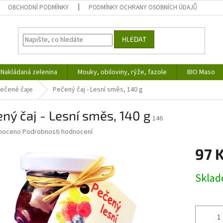
OBCHODNÍ PODMÍNKY
PODMÍNKY OCHRANY OSOBNÍCH ÚDAJŮ
HLEDAT
Nakládaná zelenina
Mouky, obiloviny, rýže, fazole
BIO Maso
ečené čaje
Pečený čaj - Lesní směs, 140 g
ný čaj - Lesní směs, 140 g
146
né
noceno
Podrobnosti hodnocení
ní
97 
u
Měrná
Skla
cena:
ek.