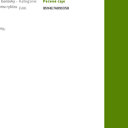
a borůvky -
Kategorie
:
Pečené čaje
ému rybízu
EAN
:
8594176893358
iny,