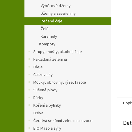
n
Výběrové džemy
e
Džemy a zavařeniny
l
Pečené čaje
Želé
Karamely
Kompoty
Sirupy, mošty, alkohol, čaje
Nakládaná zelenina
Oleje
Cukrovinky
Mouky, obiloviny, rýže, fazole
Sušené plody
Dárky
Popi
Koření a bylinky
Osiva
Čerstvá sezónní zelenina a ovoce
Det
BIO Maso a sýry