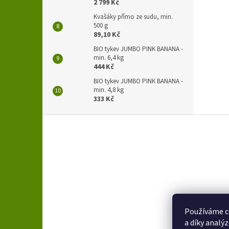
2 799 Kč
Kvašáky přímo ze sudu, min.
500 g
89,10 Kč
BIO tykev JUMBO PINK BANANA -
min. 6,4 kg
444 Kč
BIO tykev JUMBO PINK BANANA -
min. 4,8 kg
333 Kč
Z
á
p
a
t
í
Používáme c
a díky analý