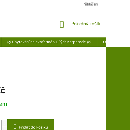
Přihlášení
NÁKUPNÍ
Prázdný košík
KOŠÍK
🌿 Ubytování na ekofarmě v Bílých Karpatech! 🌿
Obchodní podm
Kč
dem
Přidat do košíku