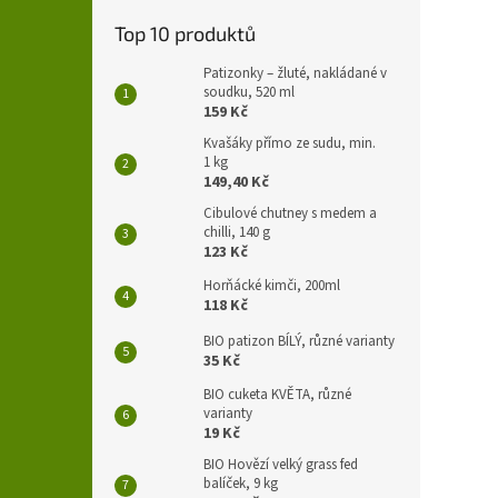
Top 10 produktů
Patizonky – žluté, nakládané v
soudku, 520 ml
159 Kč
Kvašáky přímo ze sudu, min.
1 kg
149,40 Kč
Cibulové chutney s medem a
chilli, 140 g
123 Kč
Horňácké kimči, 200ml
118 Kč
BIO patizon BÍLÝ, různé varianty
35 Kč
BIO cuketa KVĚTA, různé
varianty
19 Kč
BIO Hovězí velký grass fed
balíček, 9 kg