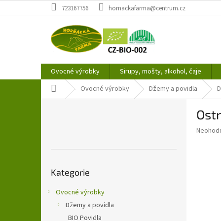
Přejít
723167756
hornackafarma@centrum.cz
na
obsah
Ovocné výrobky
Sirupy, mošty, alkohol, čaje
Domů
Ovocné výrobky
Džemy a povidla
D
P
Ostr
o
s
Průměr
Neohod
t
hodnoce
r
produkt
a
je
Přeskočit
0,0
n
Kategorie
kategorie
z
n
5
í
Ovocné výrobky
hvězdič
p
Džemy a povidla
a
BIO Povidla