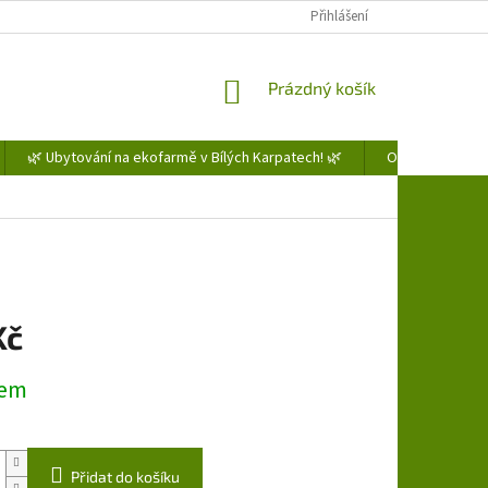
Přihlášení
NÁKUPNÍ
Prázdný košík
KOŠÍK
🌿 Ubytování na ekofarmě v Bílých Karpatech! 🌿
Obchodní podm
Kč
dem
Přidat do košíku