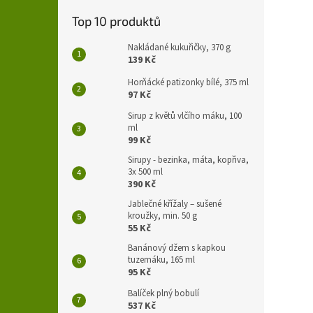
Top 10 produktů
Nakládané kukuřičky, 370 g
139 Kč
Horňácké patizonky bílé, 375 ml
97 Kč
Sirup z květů vlčího máku, 100
ml
99 Kč
Sirupy - bezinka, máta, kopřiva,
3x 500 ml
390 Kč
Jablečné křížaly – sušené
kroužky, min. 50 g
55 Kč
Banánový džem s kapkou
tuzemáku, 165 ml
95 Kč
Balíček plný bobulí
537 Kč