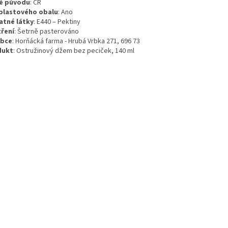
ě původu
:
ČR
plastového obalu
:
Ano
atné látky
:
E440 – Pektiny
ření
:
Šetrně pasterováno
obce
: Horňácká farma - Hrubá Vrbka 271, 696 73
dukt
: Ostružinový džem bez peciček, 140 ml