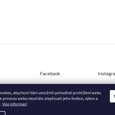
Facebook
Instagr
ookies, abychom Vám umožnili pohodlné prohlížení webu
ze provozu webu neustále zlepšovali jeho funkce, výkon a
Sled
t.
Více informací