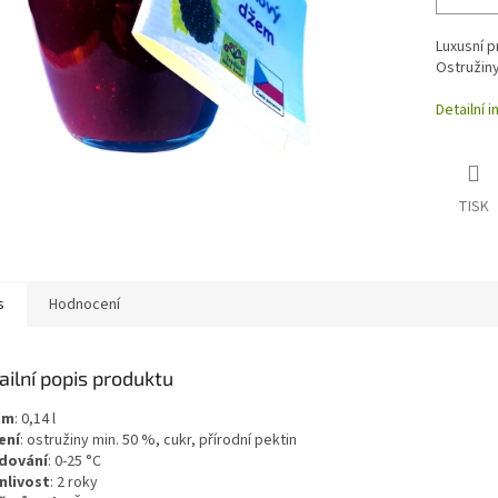
Luxusní p
Ostružiny
Detailní 
TISK
s
Hodnocení
ailní popis produktu
em
:
0,14
l
ení
:
ostružiny min. 50 %, cukr, přírodní pektin
dování
:
0-25 °C
nlivost
:
2 roky