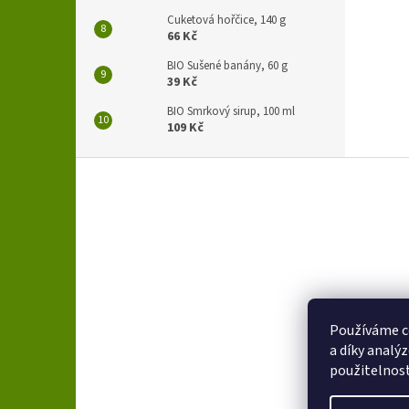
Cuketová hořčice, 140 g
66 Kč
BIO Sušené banány, 60 g
39 Kč
BIO Smrkový sirup, 100 ml
109 Kč
Z
á
p
a
t
í
Používáme c
a díky analý
použitelnos