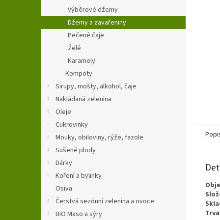
n
Výběrové džemy
e
Džemy a zavařeniny
l
Pečené čaje
Želé
Karamely
Kompoty
Sirupy, mošty, alkohol, čaje
Nakládaná zelenina
Oleje
Cukrovinky
Popi
Mouky, obiloviny, rýže, fazole
Sušené plody
Dárky
Det
Koření a bylinky
Obj
Osiva
Slož
Čerstvá sezónní zelenina a ovoce
Skla
Trva
BIO Maso a sýry