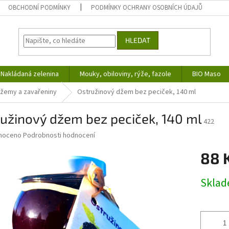
OBCHODNÍ PODMÍNKY
PODMÍNKY OCHRANY OSOBNÍCH ÚDAJŮ
HLEDAT
Nakládaná zelenina
Mouky, obiloviny, rýže, fazole
BIO Maso
žemy a zavařeniny
Ostružinový džem bez peciček, 140 ml
užinový džem bez peciček, 140 ml
422
né
noceno
Podrobnosti hodnocení
ní
88 
u
Měrná
Skla
cena:
ek.