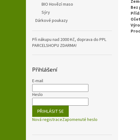
Zem
BIO Hovězí maso
Bez 
Sýry
Příd
Ošet
Dárkové poukazy
Výr
Pro
Při nákupu nad 2000 Kč, doprava do PPL
PARCELSHOPU ZDARMA!
Přihlášení
E-mail
Heslo
PŘIHLÁSIT SE
Nová registrace
Zapomenuté heslo