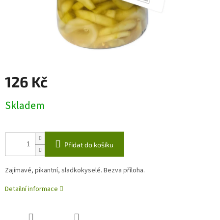
126 Kč
Měrná
Skladem
cena:
Přidat do košíku
Zajímavé, pikantní, sladkokyselé. Bezva příloha.
Detailní informace