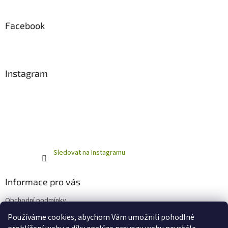
Facebook
Instagram
Sledovat na Instagramu
Informace pro vás
Obchodní podmínky
Podmínky ochrany osobních údajů
Používáme cookies, abychom Vám umožnili pohodlné