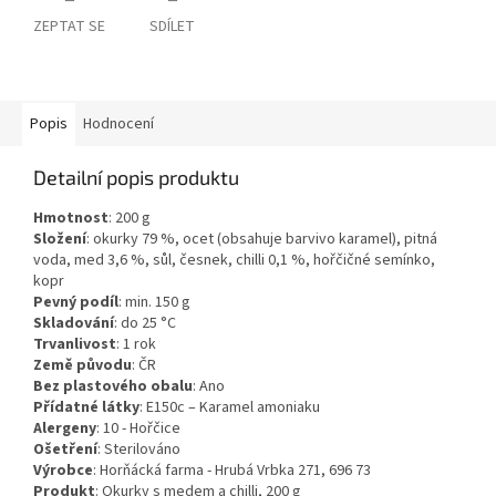
ZEPTAT SE
SDÍLET
Popis
Hodnocení
Detailní popis produktu
Hmotnost
:
200
g
Složení
:
okurky 79 %, ocet (obsahuje barvivo karamel), pitná
voda, med 3,6 %, sůl, česnek, chilli 0,1 %, hořčičné semínko,
kopr
Pevný podíl
: min. 150 g
Skladování
:
do 25 °C
Trvanlivost
:
1 rok
Země původu
:
ČR
Bez plastového obalu
:
Ano
Přídatné látky
:
E150c – Karamel amoniaku
Alergeny
:
10 - Hořčice
Ošetření
:
Sterilováno
Výrobce
: Horňácká farma - Hrubá Vrbka 271, 696 73
Produkt
: Okurky s medem a chilli, 200 g