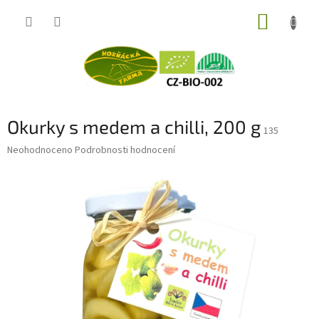
Přejít
NÁKUP
na
obsah
KOŠÍK
Okurky s medem a chilli, 200 g
135
Průměrné
Neohodnoceno
Podrobnosti hodnocení
hodnocení
produktu
je
0,0
z
5
hvězdiček.