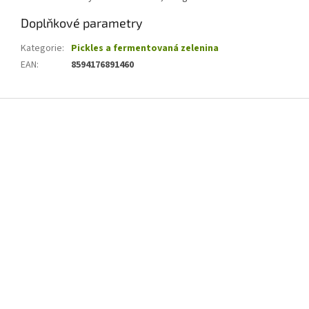
Doplňkové parametry
Kategorie
:
Pickles a fermentovaná zelenina
EAN
:
8594176891460
Z
á
p
a
t
í