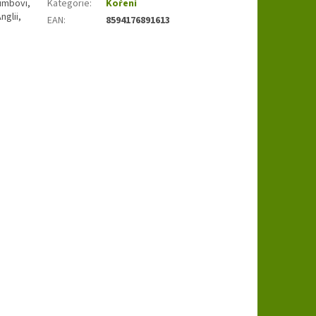
lumbovi,
Kategorie
:
Koření
nglii,
EAN
:
8594176891613