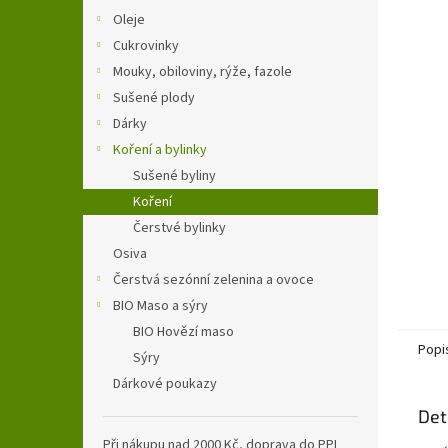
n
Oleje
e
Cukrovinky
l
Mouky, obiloviny, rýže, fazole
Sušené plody
Dárky
Koření a bylinky
Sušené byliny
Koření
Čerstvé bylinky
Osiva
Čerstvá sezónní zelenina a ovoce
BIO Maso a sýry
BIO Hovězí maso
Popi
Sýry
Dárkové poukazy
Det
Při nákupu nad 2000 Kč, doprava do PPL