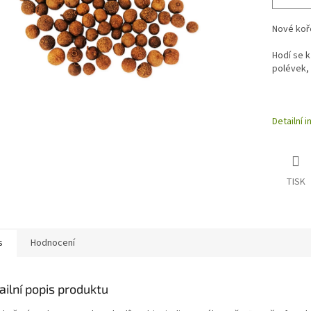
Nové koře
Hodí se k
polévek, 
Detailní 
TISK
s
Hodnocení
ailní popis produktu