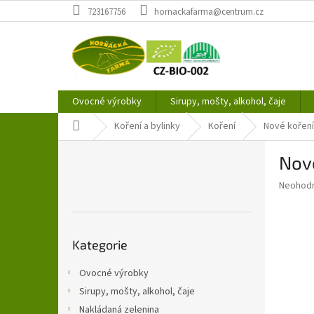
Přejít
723167756
hornackafarma@centrum.cz
na
obsah
Ovocné výrobky
Sirupy, mošty, alkohol, čaje
Domů
Koření a bylinky
Koření
Nové koření
P
Nové
o
s
Průměr
Neohod
t
hodnoce
r
produkt
a
je
Přeskočit
0,0
n
Kategorie
kategorie
z
n
5
í
Ovocné výrobky
hvězdič
p
Sirupy, mošty, alkohol, čaje
a
Nakládaná zelenina