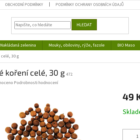
OBCHODNÍ PODMÍNKY
PODMÍNKY OCHRANY OSOBNÍCH ÚDAJŮ
HLEDAT
Nakládaná zelenina
Mouky, obiloviny, rýže, fazole
BIO Maso
 celé, 30 g
 koření celé, 30 g
472
né
noceno
Podrobnosti hodnocení
ní
49 
u
Měrná
Skla
cena:
ek.