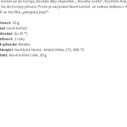
 koření se do Evropy dostalo díky objeviteli ,, Nového světa“, Kryštofu Ko
 ho do Evropy přivezl. Proto je nazýváno Nové koření. Je velkou oblibou v A
ě se mu říká ,,jamajský pepř“.
tnost
:
30
g
ení
:
nové koření
dování
:
do 25 °C
nlivost
:
2 roky
ě původu
:
Mexiko
ávající
: Horňácká farma - Hrubá Vrbka 271, 696 73
dukt
: Nové koření celé, 30 g