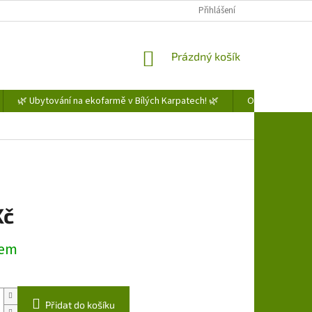
Přihlášení
NÁKUPNÍ
Prázdný košík
KOŠÍK
🌿 Ubytování na ekofarmě v Bílých Karpatech! 🌿
Obchodní podm
Kč
dem
Přidat do košíku