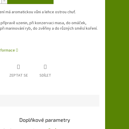
ní má aromatickou vůni a lehce ostrou chuť.
 přípravě uzenin, při konzervaci masa, do omáček,
při marinování ryb, do zvěřiny a do různých směsí koření.
informace
ZEPTAT SE
SDÍLET
Doplňkové parametry