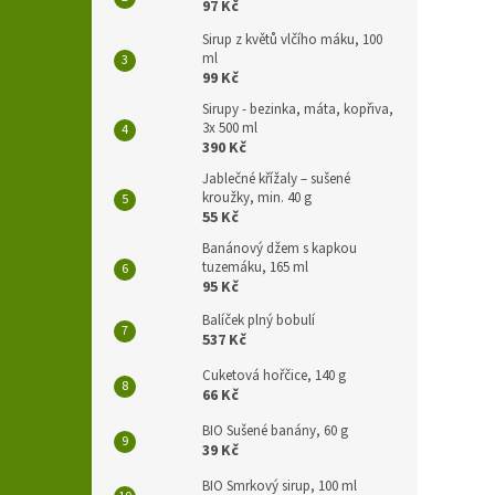
97 Kč
Sirup z květů vlčího máku, 100
ml
99 Kč
Sirupy - bezinka, máta, kopřiva,
3x 500 ml
390 Kč
Jablečné křížaly – sušené
kroužky, min. 40 g
55 Kč
Banánový džem s kapkou
tuzemáku, 165 ml
95 Kč
Balíček plný bobulí
537 Kč
Cuketová hořčice, 140 g
66 Kč
BIO Sušené banány, 60 g
39 Kč
BIO Smrkový sirup, 100 ml