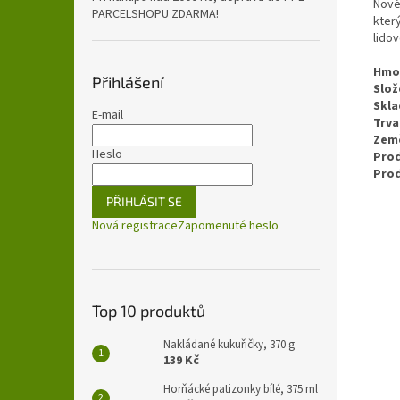
Nové
PARCELSHOPU ZDARMA!
který
lidov
Hmo
Přihlášení
Slož
Skla
E-mail
Trva
Zem
Heslo
Prod
Pro
PŘIHLÁSIT SE
Nová registrace
Zapomenuté heslo
Top 10 produktů
Nakládané kukuřičky, 370 g
139 Kč
Horňácké patizonky bílé, 375 ml