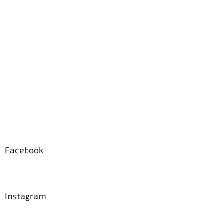
p
a
t
í
Facebook
Instagram