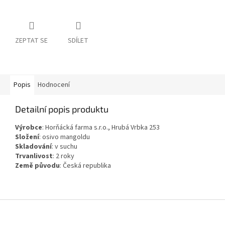
ZEPTAT SE
SDÍLET
Popis
Hodnocení
Detailní popis produktu
Výrobce
:
Horňácká farma s.r.o., Hrubá Vrbka 253
Složení
:
osivo mangoldu
Skladování
:
v suchu
Trvanlivost
:
2 roky
Země původu
:
Česká republika
Z
á