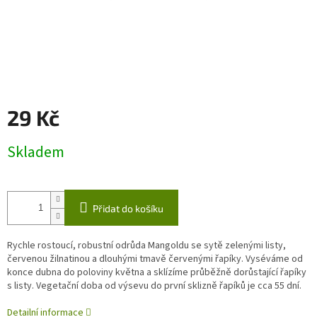
29 Kč
Měrná
Skladem
cena:
Přidat do košíku
Rychle rostoucí, robustní odrůda Mangoldu se sytě zelenými listy,
červenou žilnatinou a dlouhými tmavě červenými řapíky. Vyséváme od
konce dubna do poloviny května a sklízíme průběžně dorůstající řapíky
s listy. Vegetační doba od výsevu do první sklizně řapíků je cca 55 dní.
Detailní informace