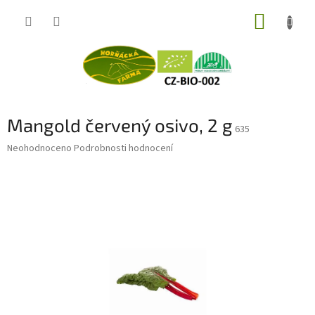
Přejít
NÁKUP
na
obsah
KOŠÍK
Mangold červený osivo, 2 g
635
Průměrné
Neohodnoceno
Podrobnosti hodnocení
hodnocení
produktu
je
0,0
z
5
hvězdiček.