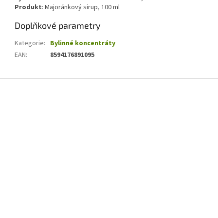
Produkt
: Majoránkový sirup, 100 ml
Doplňkové parametry
Kategorie
:
Bylinné koncentráty
EAN
:
8594176891095
Z
á
p
a
t
í