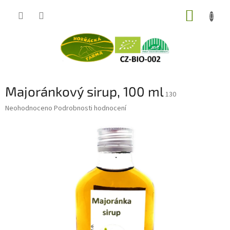
Přejít
NÁKUP
na
obsah
KOŠÍK
Majoránkový sirup, 100 ml
130
Průměrné
Neohodnoceno
Podrobnosti hodnocení
hodnocení
produktu
je
0,0
z
5
hvězdiček.