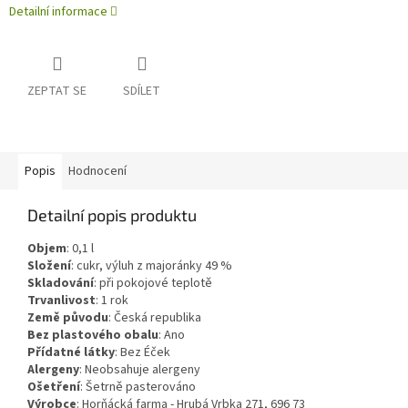
Detailní informace
ZEPTAT SE
SDÍLET
Popis
Hodnocení
Detailní popis produktu
Objem
:
0,1
l
Složení
:
cukr, výluh z majoránky 49 %
Skladování
:
při pokojové teplotě
Trvanlivost
:
1 rok
Země původu
:
Česká republika
Bez plastového obalu
:
Ano
Přídatné látky
:
Bez Éček
Alergeny
:
Neobsahuje alergeny
Ošetření
:
Šetrně pasterováno
Výrobce
: Horňácká farma - Hrubá Vrbka 271, 696 73