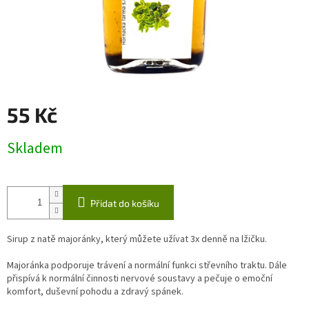
55 Kč
Měrná
Skladem
cena:
Přidat do košíku
Sirup z natě majoránky, který můžete užívat 3x denně na lžičku.
Majoránka podporuje trávení a normální funkci střevního traktu. Dále
přispívá k normální činnosti nervové soustavy a pečuje o emoční
komfort, duševní pohodu a zdravý spánek.