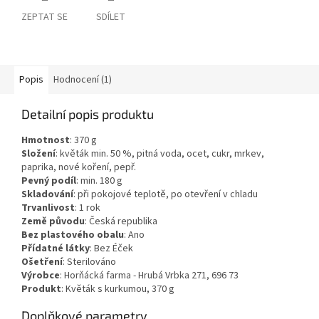
ZEPTAT SE
SDÍLET
Popis
Hodnocení (1)
Detailní popis produktu
Hmotnost
:
370
g
Složení
:
květák min. 50 %, pitná voda, ocet, cukr, mrkev,
paprika, nové koření, pepř.
Pevný podíl
: min. 180 g
Skladování
:
při pokojové teplotě, po otevření v chladu
Trvanlivost
:
1 rok
Země původu
:
Česká republika
Bez plastového obalu
:
Ano
Přídatné látky
:
Bez Éček
Ošetření
:
Sterilováno
Výrobce
: Horňácká farma - Hrubá Vrbka 271, 696 73
Produkt
: Květák s kurkumou, 370 g
Doplňkové parametry