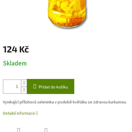
124 Kč
Měrná
Skladem
cena:
Přidat do košíku
Vynikající přílohová zeleninka v podobě květáku se zdravou kurkumou.
Detailní informace