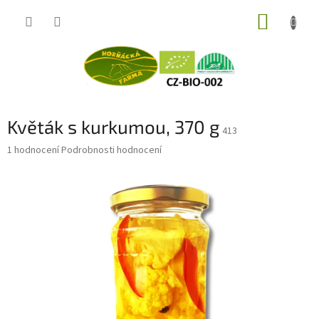
Přejít
NÁKUP
na
obsah
KOŠÍK
Květák s kurkumou, 370 g
413
Průměrné
1 hodnocení
Podrobnosti hodnocení
hodnocení
produktu
je
5,0
z
5
hvězdiček.