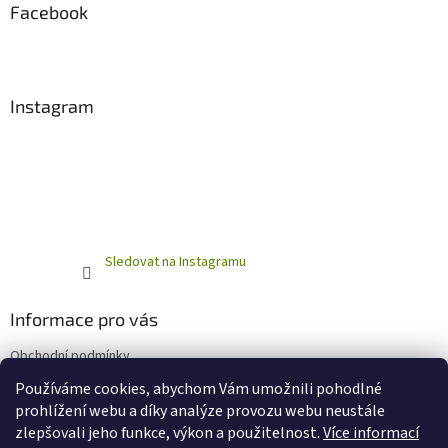
Facebook
Instagram
Sledovat na Instagramu
Informace pro vás
Obchodní podmínky
Podmínky ochrany osobních údajů
Používáme cookies, abychom Vám umožnili pohodlné
prohlížení webu a díky analýze provozu webu neustále
zlepšovali jeho funkce, výkon a použitelnost.
Více informací