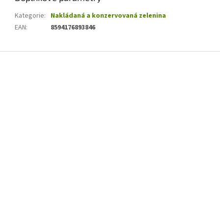
Kategorie
:
Nakládaná a konzervovaná zelenina
EAN
:
8594176893846
Z
á
p
a
t
í