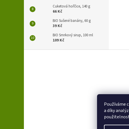
Cuketová hořčice, 140 g
66 Kč
BIO Sušené banány, 60 g
39 Kč
BIO Smrkový sirup, 100 ml
109 Kč
Z
á
p
a
t
í
Používáme c
a díky analý
použitelnos