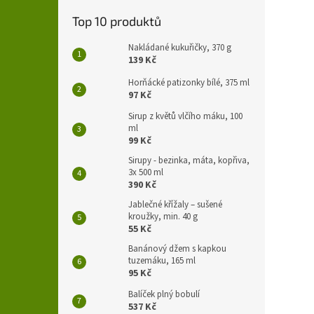
Top 10 produktů
Nakládané kukuřičky, 370 g
139 Kč
Horňácké patizonky bílé, 375 ml
97 Kč
Sirup z květů vlčího máku, 100
ml
99 Kč
Sirupy - bezinka, máta, kopřiva,
3x 500 ml
390 Kč
Jablečné křížaly – sušené
kroužky, min. 40 g
55 Kč
Banánový džem s kapkou
tuzemáku, 165 ml
95 Kč
Balíček plný bobulí
537 Kč