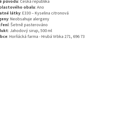
ě původu
:
Česká republika
plastového obalu
:
Ano
atné látky
:
E330 – Kyselina citronová
geny
:
Neobsahuje alergeny
ření
:
Šetrně pasterováno
dukt
: Jahodový sirup, 500 ml
obce
: Horňácká farma - Hrubá Vrbka 271, 696 73