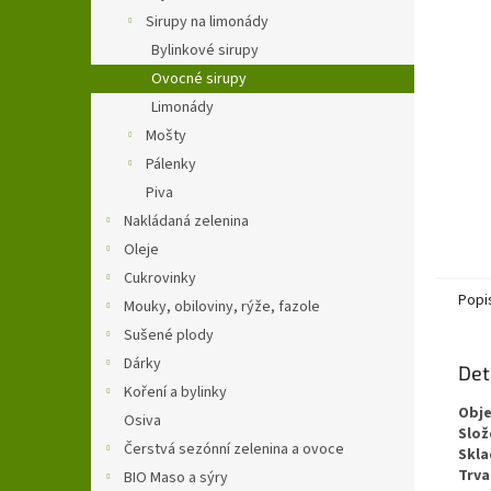
n
Sirupy na limonády
e
Bylinkové sirupy
l
Ovocné sirupy
Limonády
Mošty
Pálenky
Piva
Nakládaná zelenina
Oleje
Cukrovinky
Popi
Mouky, obiloviny, rýže, fazole
Sušené plody
Dárky
Det
Koření a bylinky
Obj
Osiva
Slož
Čerstvá sezónní zelenina a ovoce
Skla
Trva
BIO Maso a sýry