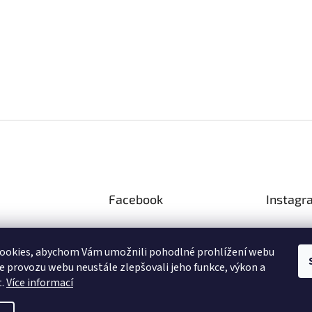
Facebook
Instagr
ookies, abychom Vám umožnili pohodlné prohlížení webu
ze provozu webu neustále zlepšovali jeho funkce, výkon a
Sled
t.
Více informací