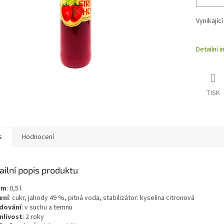
Vynikajíc
Detailní 
TISK
s
Hodnocení
ailní popis produktu
em
:
0,5
l
ení
:
cukr, jahody 49 %, pitná voda, stabilizátor: kyselina citronová
dování
:
v suchu a temnu
nlivost
:
2 roky