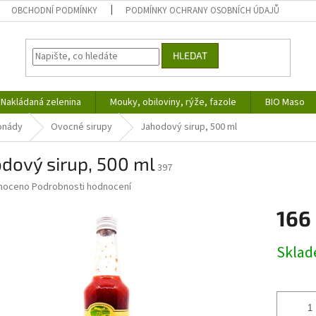
OBCHODNÍ PODMÍNKY
PODMÍNKY OCHRANY OSOBNÍCH ÚDAJŮ
HLEDAT
Nakládaná zelenina
Mouky, obiloviny, rýže, fazole
BIO Maso
monády
Ovocné sirupy
Jahodový sirup, 500 ml
dový sirup, 500 ml
397
né
noceno
Podrobnosti hodnocení
ní
166
u
Měrná
Skla
cena:
ek.