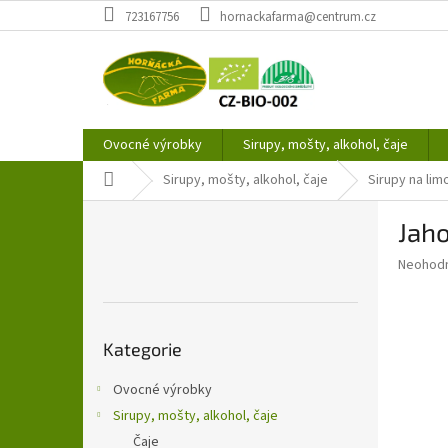
Přejít
723167756
hornackafarma@centrum.cz
na
obsah
Ovocné výrobky
Sirupy, mošty, alkohol, čaje
Domů
Sirupy, mošty, alkohol, čaje
Sirupy na li
P
Jaho
o
s
Průměr
Neohod
t
hodnoce
r
produkt
a
je
Přeskočit
0,0
n
Kategorie
kategorie
z
n
5
í
Ovocné výrobky
hvězdič
p
Sirupy, mošty, alkohol, čaje
a
Čaje