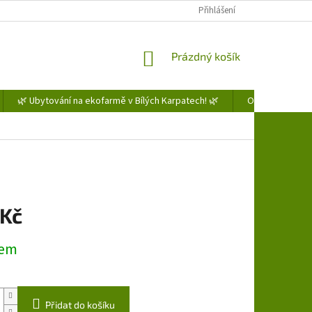
Přihlášení
NÁKUPNÍ
Prázdný košík
KOŠÍK
🌿 Ubytování na ekofarmě v Bílých Karpatech! 🌿
Obchodní podm
 Kč
dem
Přidat do košíku