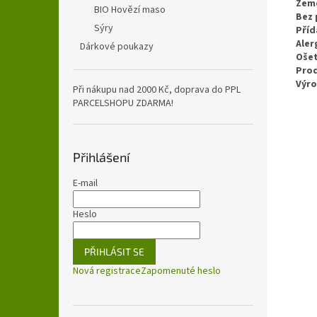
Zem
BIO Hovězí maso
Bez 
Sýry
Příd
Aler
Dárkové poukazy
Ošet
Pro
Výr
Při nákupu nad 2000 Kč, doprava do PPL
PARCELSHOPU ZDARMA!
Přihlášení
E-mail
Heslo
PŘIHLÁSIT SE
Nová registrace
Zapomenuté heslo