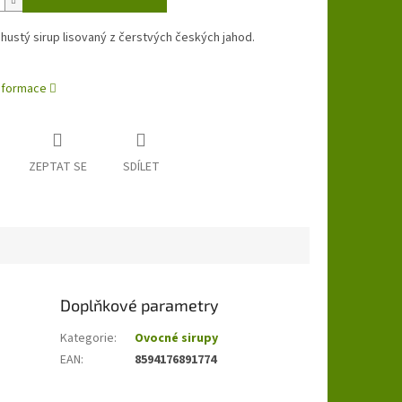
í hustý sirup lisovaný
z čerstvých českých jahod.
informace
ZEPTAT SE
SDÍLET
Doplňkové parametry
Kategorie
:
Ovocné sirupy
EAN
:
8594176891774