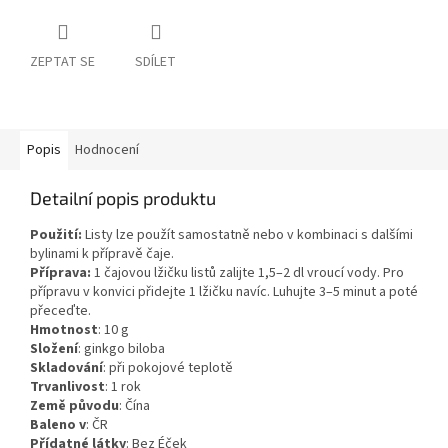
ZEPTAT SE
SDÍLET
Popis
Hodnocení
Detailní popis produktu
Použití:
Listy lze použít samostatně nebo v kombinaci s dalšími
bylinami k přípravě čaje.
Příprava:
1 čajovou lžičku listů zalijte 1,5–2 dl vroucí vody. Pro
přípravu v konvici přidejte 1 lžičku navíc. Luhujte 3–5 minut a poté
přeceďte.
Hmotnost
:
10
g
Složení
:
ginkgo biloba
Skladování
:
při pokojové teplotě
Trvanlivost
:
1 rok
Země původu
:
Čína
Baleno v
:
ČR
Přídatné látky
:
Bez Éček