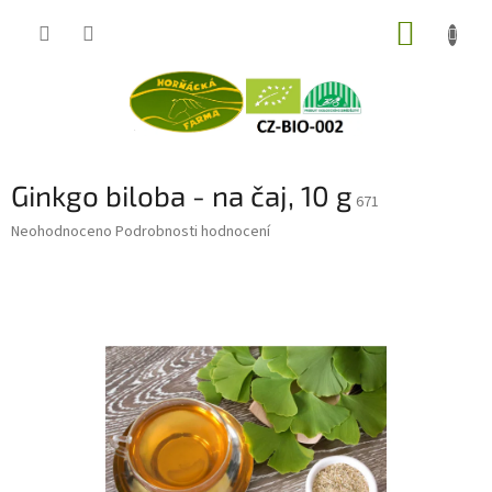
Přejít
NÁKUP
na
obsah
KOŠÍK
Ginkgo biloba - na čaj, 10 g
671
Průměrné
Neohodnoceno
Podrobnosti hodnocení
hodnocení
produktu
je
0,0
z
5
hvězdiček.