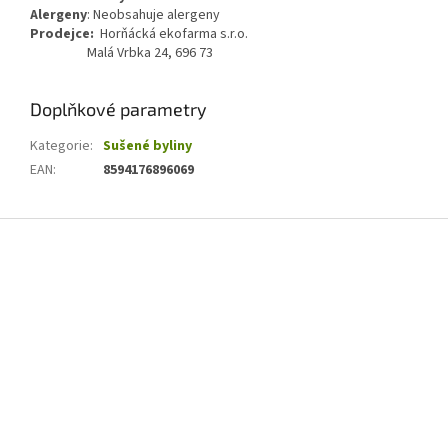
Alergeny
:
Neobsahuje alergeny
Prodejce:
Horňácká ekofarma s.r.o.
Malá Vrbka 24, 696 73
Doplňkové parametry
Kategorie
:
Sušené byliny
EAN
:
8594176896069
Z
á
p
a
t
í