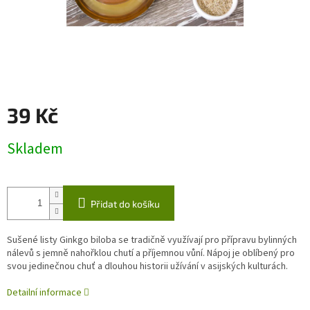
39 Kč
Měrná
Skladem
cena:
Přidat do košíku
Sušené listy Ginkgo biloba se tradičně využívají pro přípravu bylinných
nálevů s jemně nahořklou chutí a příjemnou vůní. Nápoj je oblíbený pro
svou jedinečnou chuť a dlouhou historii užívání v asijských kulturách.
Detailní informace