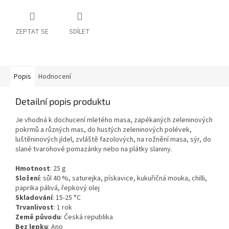
ZEPTAT SE
SDÍLET
Popis
Hodnocení
Detailní popis produktu
Je vhodná k dochucení mletého masa, zapékaných zeleninových
pokrmů a různých mas, do hustých zeleninových polévek,
luštěninových jídel, zvláště fazolových, na rožnění masa, sýr, do
slané tvarohové pomazánky nebo na plátky slaniny.
Hmotnost
:
25
g
Složení
:
sůl 40 %, saturejka, pískavice, kukuřičná mouka, chilli,
paprika pálivá, řepkový olej
Skladování
:
15-25 °C
Trvanlivost
:
1 rok
Země původu
:
Česká republika
Bez lepku
:
Ano