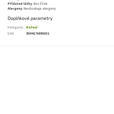
Přídatné látky
:
Bez Éček
Alergeny
:
Neobsahuje alergeny
Doplňkové parametry
Kategorie
:
Koření
EAN
:
8594176895031
Z
á
p
a
t
í