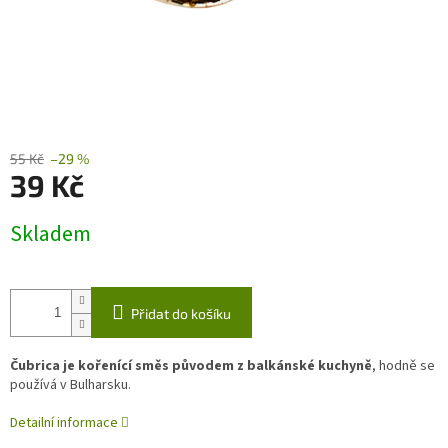
55 Kč
–29 %
39 Kč
Měrná
Skladem
cena:
Přidat do košíku
Čubrica je kořenící směs původem z balkánské kuchyně
, hodně se
používá v Bulharsku.
Detailní informace