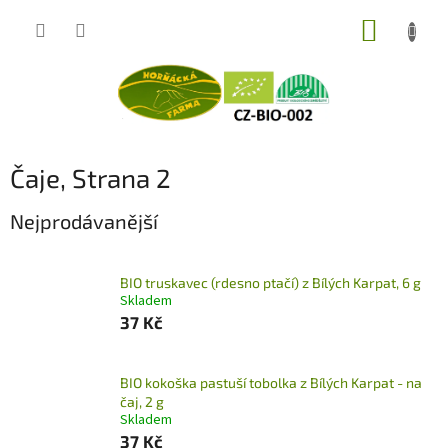
Přejít
NÁKUP
na
obsah
KOŠÍK
Čaje
, Strana 2
Nejprodávanější
BIO truskavec (rdesno ptačí) z Bílých Karpat, 6 g
Skladem
37 Kč
BIO kokoška pastuší tobolka z Bílých Karpat - na
čaj, 2 g
Skladem
37 Kč