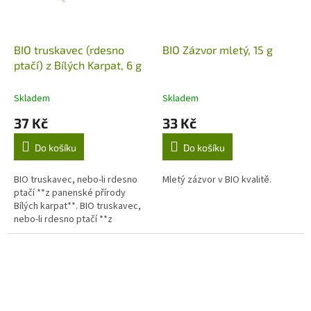
BIO truskavec (rdesno
BIO Zázvor mletý, 15 g
ptačí) z Bílých Karpat, 6 g
Skladem
Skladem
37 Kč
33 Kč
Do košíku
Do košíku
BIO truskavec, nebo-li rdesno
Mletý zázvor v BIO kvalitě.
ptačí **z panenské přírody
Bílých karpat**. BIO truskavec,
nebo-li rdesno ptačí **z
panenské přírody Bílých
karpat**. **Příprava:**Jedna...