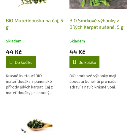
p
r
o
d
BIO Mateřídouška na čaj, 5
BIO Smrkové výhonky z
u
g
Bílých Karpat sušené, 5 g
k
t
Skladem
Skladem
ů
44 Kč
44 Kč
Do košíku
Do košíku
Krásně kvetoucí BIO
BIO smrkové výhonky mají
mateřídouška z panenské
spoustu benefitů pro naše
přírody Bílých karpat. Čaj z
zdraví a navíc krásně voní.
mateřídoušky je lahodný a
voňavý.