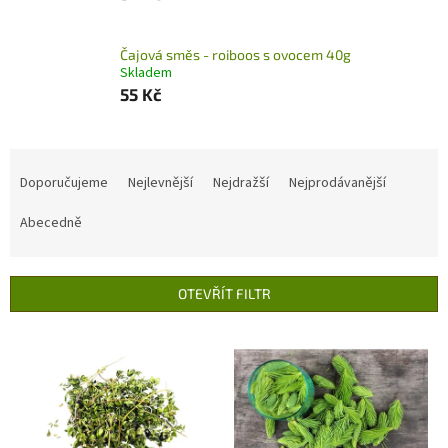
Čajová směs - roiboos s ovocem 40g
Skladem
55 Kč
Ř
a
Doporučujeme
Nejlevnější
Nejdražší
Nejprodávanější
z
e
Abecedně
n
í
p
OTEVŘÍT FILTR
r
o
V
d
ý
u
p
k
i
t
s
ů