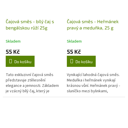
Čajová směs - bílý čaj s
Čajová směs - Heřmánek
bengálskou růží 25g
pravý a meduňka, 25 g
Skladem
Skladem
55 Kč
55 Kč
Do košíku
Do košíku
Tato exkluzivní čajová směs
Vynikající lahodná čajová směs.
představuje ztělesnění
Meduňka i heřmánek vynikají
elegance a jemnosti. Základem
krásnou vůní. Heřmánek pravý -
je vzácný bílý čaj, který je
sluníčko mezi bylinkami,
známý svou lehkou, přirozeně
napomáhá normálnímu
nasládlou chutí a vysokým
trávení.Meduňka lékařská -
obsahem...
antioxidant...