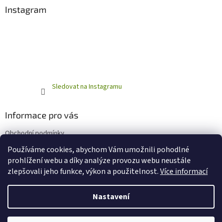
Instagram
Sledovat na Instagramu
Informace pro vás
Obchodní podmínky
Podmínky ochrany osobních údajů
Používáme cookies, abychom Vám umožnili pohodlné
prohlížení webu a díky analýze provozu webu neustále
zlepšovali jeho funkce, výkon a použitelnost.
Více informací
Vytvořil Shoptet
Nastavení
Copyright 2026
Horňácká farma - Eshop
. Všechna práva