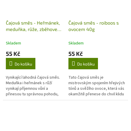
Čajová směs - Heřmánek,
Čajová směs - roiboos s
meduňka, růže, zběhovec,
ovocem 40g
25 g
Skladem
Skladem
55 Kč
55 Kč
Do košíku
Do košíku
Vynikající lahodná čajová směs.
Tato čajová směs je
Meduňka i heřmánek s růží
mistrovským spojením hřejivých
vynikají příjemnou vůní a
tónů a svěžího ovoce, která vás
přinesou tu správnou pohodu,
okamžitě přenese do chvil klidu
Heřmánek pravý - sluníčko mezi
a pohody. Základ tvoří rooibos,
bylinkami, napomáhá
který je přirozeně...
normálnímu...