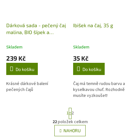
Dárková sada - pečený čaj
Ibišek na čaj, 35 g
malina, BIO šípek a
mišpule, 195 ml
Skladem
Skladem
239 Kč
35 Kč
Do košíku
Do košíku
Krásné dárkové balení
Čaj má temně rudou barvu a
pečených čajů
kyselkavou chuť. Rozhodně
musíte vyzkoušet!
S
1
2
t
r
22
položek celkem
O
á
v
NAHORU
n
l
k