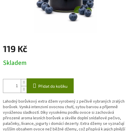
119 Kč
Měrná
Skladem
cena:
Přidat do košíku
Lahodný borůvkový extra džem vyrobený z pečlivě vybraných zralých
borůvek. Vyniká intenzivní ovocnou chutí, sytou barvou a příjemně
vyváženou sladkostí. Díky vysokému podílu ovoce si zachovává
přirozené aroma lesních borůvek a skvěle doplní snídaňové pečivo,
palačinky, lívance, jogurty i domácí dezerty. Extra džemy se vyznačují
vyšším obsahem ovoce než běžné džemy, což přispívá k jejich plnější