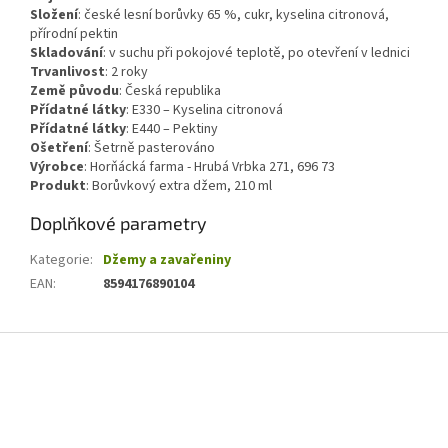
Složení
:
české lesní borůvky 65 %, cukr, kyselina citronová,
přírodní pektin
Skladování
:
v suchu při pokojové teplotě, po otevření v lednici
Trvanlivost
:
2 roky
Země původu
:
Česká republika
Přídatné látky
:
E330 – Kyselina citronová
Přídatné látky
:
E440 – Pektiny
Ošetření
:
Šetrně pasterováno
Výrobce
: Horňácká farma - Hrubá Vrbka 271, 696 73
Produkt
: Borůvkový extra džem, 210 ml
Doplňkové parametry
Kategorie
:
Džemy a zavařeniny
EAN
:
8594176890104
Z
á
p
a
t