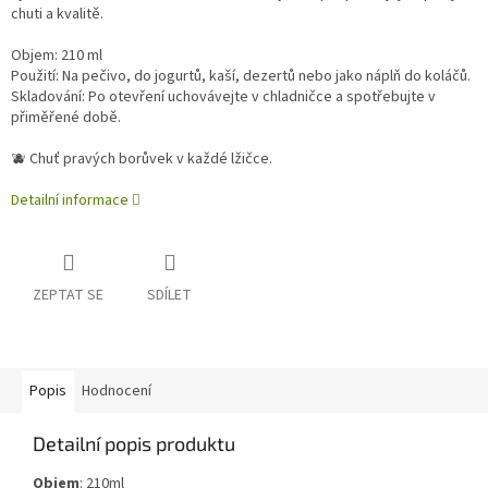
chuti a kvalitě.
Objem: 210 ml
Použití: Na pečivo, do jogurtů, kaší, dezertů nebo jako náplň do koláčů.
Skladování: Po otevření uchovávejte v chladničce a spotřebujte v
přiměřené době.
🫐 Chuť pravých borůvek v každé lžičce.
Detailní informace
ZEPTAT SE
SDÍLET
Popis
Hodnocení
Detailní popis produktu
Objem
:
210ml