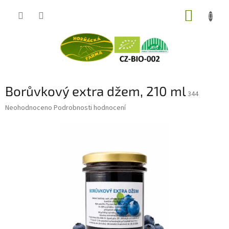
Přejít
NÁKUP
na
obsah
KOŠÍK
Borůvkový extra džem, 210 ml
344
Průměrné
Neohodnoceno
Podrobnosti hodnocení
hodnocení
produktu
je
0,0
z
5
hvězdiček.