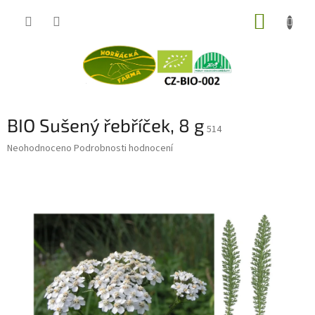
Přejít
NÁKUP
na
obsah
KOŠÍK
BIO Sušený řebříček, 8 g
514
Průměrné
Neohodnoceno
Podrobnosti hodnocení
hodnocení
produktu
je
0,0
z
5
hvězdiček.