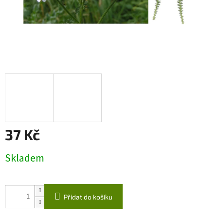
37 Kč
Měrná
Skladem
cena:
Přidat do košíku