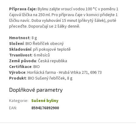
Příprava čaje:
Bylinu zalijte vroucí vodou 100 °C v poměru 1
čajová lžička na 250 ml. Pro přípravu čaje v konvici přidejte 1
lžičku navíc. Doba vyluhování 15 minut (přikrytý šálek), poté
přeceďte. Doporučují se 2 šálky denně.
Hmotnost
:
8
g
Složení
:
BIO
Řebříček obecný
Skladování
:
při pokojové teplotě
Trvanlivost
:
6 měsíců
Země původu
:
Česká republika
Certifikace
:
BIO
Výrobce
: Horňácká farma - Hrubá Vrbka 271, 696 73
Produkt
: BIO Sušený řebříček, 8 g
Doplňkové parametry
Kategorie
:
Sušené byliny
EAN
:
8594176892900
Z
á