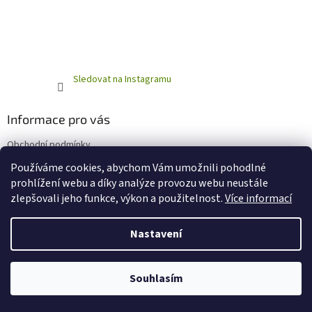
Sledovat na Instagramu
Informace pro vás
Obchodní podmínky
Podmínky ochrany osobních údajů
Používáme cookies, abychom Vám umožnili pohodlné
prohlížení webu a díky analýze provozu webu neustále
zlepšovali jeho funkce, výkon a použitelnost.
Více informací
Vytvořil Shoptet
Nastavení
Copyright 2026
Horňácká farma - Eshop
. Všechna práva
Souhlasím
vyhrazena.