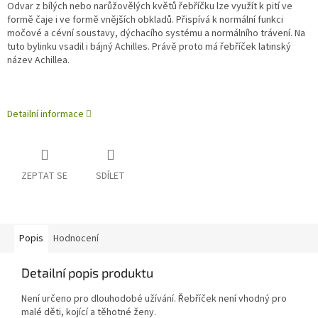
Odvar z bílých nebo narůžovělých květů řebříčku lze využít k pití ve
formě čaje i ve formě vnějších obkladů. Přispívá k normální funkci
močové a cévní soustavy, dýchacího systému a normálního trávení. Na
tuto bylinku vsadil i bájný Achilles. Právě proto má řebříček latinský
název Achillea.
Detailní informace
ZEPTAT SE
SDÍLET
Popis
Hodnocení
Detailní popis produktu
Není určeno pro dlouhodobé užívání. Řebříček není vhodný pro
malé děti, kojící a těhotné ženy.