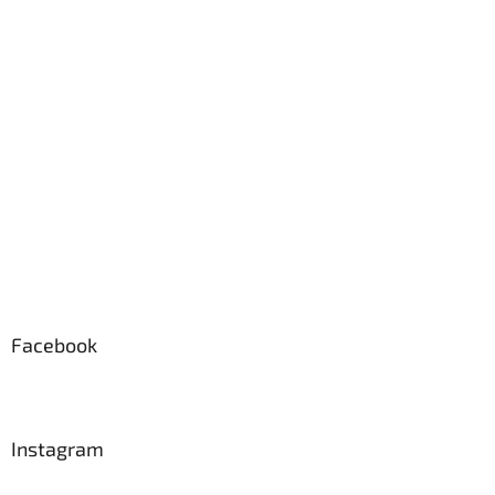
p
a
t
í
Facebook
Instagram