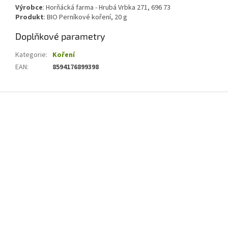
Výrobce
: Horňácká farma - Hrubá Vrbka 271, 696 73
Produkt
: BIO Perníkové koření, 20 g
Doplňkové parametry
Kategorie
:
Koření
EAN
:
8594176899398
Z
á
p
a
t
í