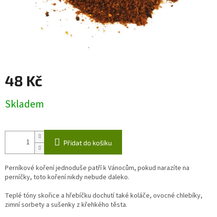
48 Kč
Měrná
Skladem
cena:
Přidat do košíku
Perníkové koření jednoduše patří k Vánocům, pokud narazíte na
perníčky, toto koření nikdy nebude daleko.
Teplé tóny skořice a hřebíčku dochutí také koláče, ovocné chlebíky,
zimní sorbety a sušenky z křehkého těsta.