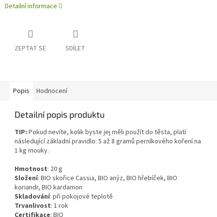
Detailní informace
ZEPTAT SE
SDÍLET
Popis
Hodnocení
Detailní popis produktu
TIP:
Pokud nevíte, kolik byste jej měli použít do těsta, platí
následující základní pravidlo: 5 až 8 gramů perníkového koření na
1 kg mouky.
Hmotnost
:
20
g
Složení
:
BIO skořice Cassia, BIO anýz, BIO hřebíček, BIO
koriandr, BIO kardamon
Skladování
:
při pokojové teplotě
Trvanlivost
:
1 rok
Certifikace
:
BIO