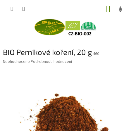
Přejít
NÁKUP
na
obsah
KOŠÍK
BIO Perníkové koření, 20 g
460
Průměrné
Neohodnoceno
Podrobnosti hodnocení
hodnocení
produktu
je
0,0
z
5
hvězdiček.