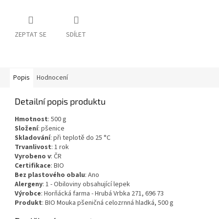
ZEPTAT SE
SDÍLET
Popis
Hodnocení
Detailní popis produktu
Hmotnost
:
500
g
Složení
:
pšenice
Skladování
:
při teplotě do 25 °C
Trvanlivost
:
1 rok
Vyrobeno v
:
ČR
Certifikace
:
BIO
Bez plastového obalu
:
Ano
Alergeny
:
1 - Obiloviny obsahující lepek
Výrobce
: Horňácká farma - Hrubá Vrbka 271, 696 73
Produkt
: BIO Mouka pšeničná celozrnná hladká, 500 g