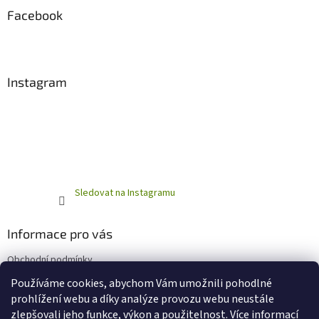
Facebook
Instagram
Sledovat na Instagramu
Informace pro vás
Obchodní podmínky
Podmínky ochrany osobních údajů
Používáme cookies, abychom Vám umožnili pohodlné
prohlížení webu a díky analýze provozu webu neustále
zlepšovali jeho funkce, výkon a použitelnost.
Více informací