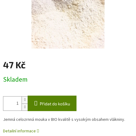
47 Kč
Měrná
Skladem
cena:
Přidat do košíku
Jemná celozrnná mouka v BIO kvalitě s vysokým obsahem vlákniny.
Detailní informace