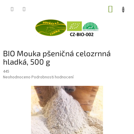
Přejít
NÁKUP
na
obsah
KOŠÍK
BIO Mouka pšeničná celozrnná
hladká, 500 g
445
Průměrné
Neohodnoceno
Podrobnosti hodnocení
hodnocení
produktu
je
0,0
z
5
hvězdiček.