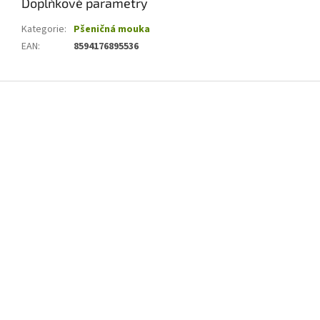
Doplňkové parametry
Kategorie
:
Pšeničná mouka
EAN
:
8594176895536
Z
á
p
a
t
í