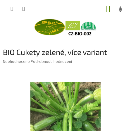
Přejít
NÁKUP
na
obsah
KOŠÍK
BIO Cukety zelené, více variant
Průměrné
Neohodnoceno
Podrobnosti hodnocení
hodnocení
produktu
je
0,0
z
5
hvězdiček.