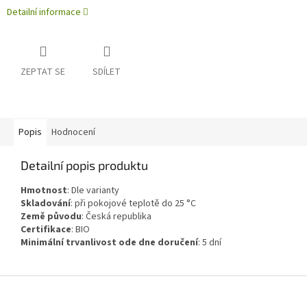
Detailní informace
ZEPTAT SE
SDÍLET
Popis
Hodnocení
Detailní popis produktu
Hmotnost
:
Dle varianty
Skladování
:
při pokojové teplotě do 25 °C
Země původu
:
Česká republika
Certifikace
:
BIO
Minimální trvanlivost ode dne doručení
:
5 dní
Z
á