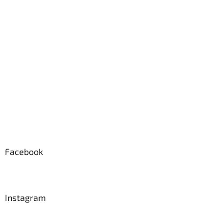
p
a
t
í
Facebook
Instagram