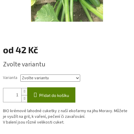
od
42 Kč
Měrná
Zvolte variantu
cena:
Varianta
Přidat do košíku
BIO krémové lahodné cuketky z naší ekofarmy na jihu Moravy. Můžete
je využít na gril, k vaření, pečení či zavařování.
V balení jsou různé velikosti cuket.