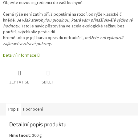
Objevte novou ingredienci do vaší kuchyně.
Černá rýže není zatím příliš populární na rozdíl od rýže klasické či
hnědé.
Je však starobylou plodinou, která vám přináší skvělé výživové
hodnoty.
Tato je navíc pěstována ve zcela ekologické režimu bez
použití jakýchkoliv pesticidů.
Kromě toho je její barva opravdu netradiční,
můžete z ní vykouzlit
zajímavé a zdravé pokrmy.
Detailní informace
ZEPTAT SE
SDÍLET
Popis
Hodnocení
Detailní popis produktu
Hmotnost
:
200
g