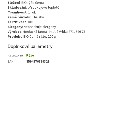
Složení
:
BIO rýže černá
Skladování
:
při pokojové teplotě
Trvanlivost
:
1 rok
Země původu
:
Thajsko
Certifikace
:
BIO
Alergeny
:
Neobsahuje alergeny
Výrobce
: Horňácká farma - Hrubá Vrbka 271, 696 73
Produkt
: BIO Černá rýže, 200 g
Doplňkové parametry
Kategorie
:
Rýže
EAN
:
8594176899329
Z
á
p
a
t
í