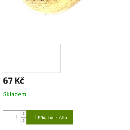
67 Kč
Měrná
Skladem
cena:
Přidat do košíku