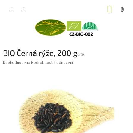
Přejít
NÁKUP
na
obsah
KOŠÍK
BIO Černá rýže, 200 g
568
Průměrné
Neohodnoceno
Podrobnosti hodnocení
hodnocení
produktu
je
0,0
z
5
hvězdiček.